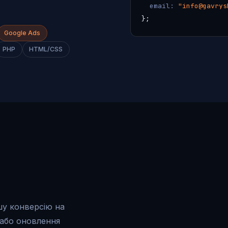
email:
"info@gavrys
};
Google Ads
PHP
HTML/CSS
шу конверсію на
 або оновлення