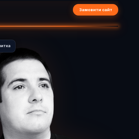
Замовити сайт
зитка