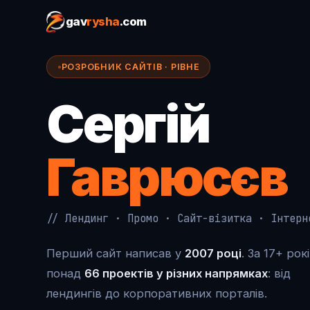
gav
rysha
.com
РОЗРОБНИК САЙТІВ · РІВНЕ
Сергій
Гаврюсєв
// Лендинг · Промо · Сайт-візитка · Інтерн
Перший сайт написав у
2007 році
. За 17+ рок
понад
66 проектів у різних напрямках
: від
лендингів до корпоративних порталів.