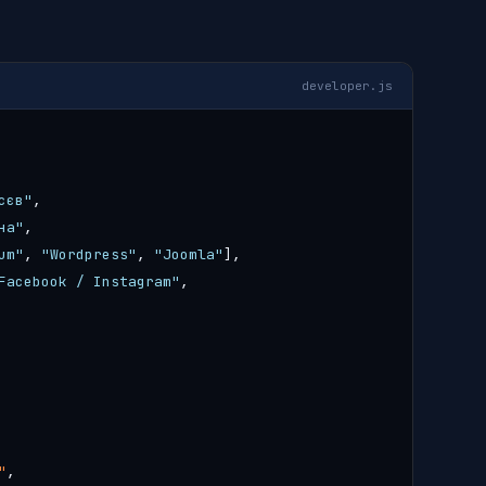
developer.js
сєв"
,
на"
,
um"
,
"Wordpress"
,
"Joomla"
],
Facebook / Instagram"
,
"
,