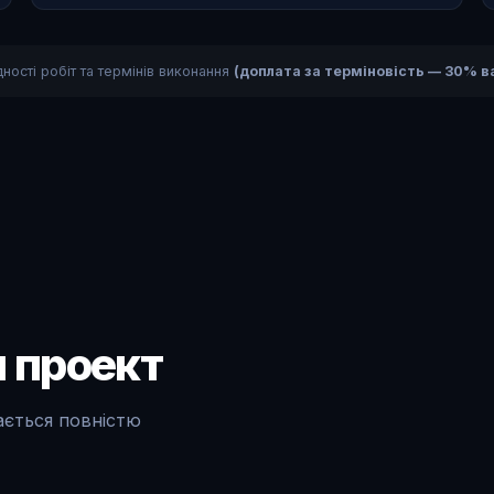
ності робіт та термінів виконання
(доплата за терміновість — 30% ва
 проект
ається повністю