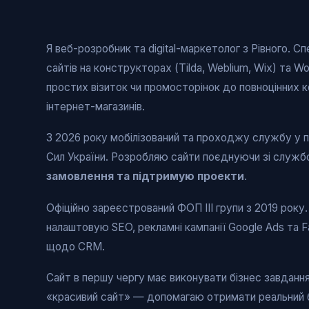
Я веб-розробник та digital-маркетолог з Рівного. С
сайтів на конструкторах (Tilda, Weblium, Wix) та W
простих візиток чи промосторінок до повноцінних 
інтернет-магазинів.
З 2026 року мобілізований та проходжу службу у п
Сил України. Розробляю сайти поєднуючи зі слу
замовлення та підтримую проекти
.
Офіційно зареєстрований ФОП ІІІ групи з 2019 року
налаштовую SEO, рекламні кампанії Google Ads та 
щодо CRM.
Сайт в першу чергу має виконувати бізнес завданн
«красивий сайт» — допомагаю отримати реальний б