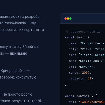
пеціалізуюсь на розробці
ordPress/Joomla — від
корпоративних порталів та
// розробник сайтів
const
dev
= {
name:
"Сергій Гаврю
олку зв'язку Збройних
city:
"Рівне, Украї
жбою —
приймаю
cms:
[
"Tilda, Webli
seo:
"Google Ads / 
crm:
"KeyCRM"
,
. Крім розробки —
since:
2007
,
Facebook, консультую
projects:
68
+
,
};
я. Не просто роблю
const
contact
= {
ізнес-результат: трафік,
tel:
"+380673609862