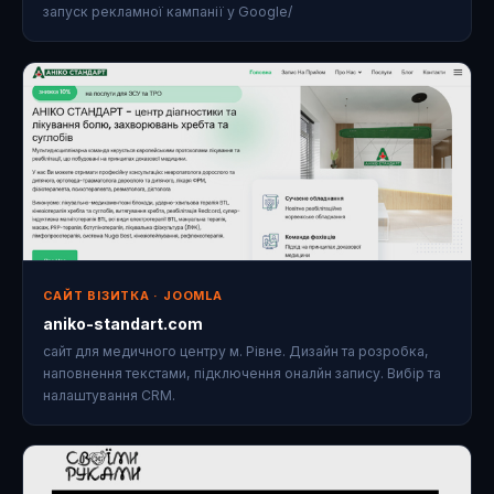
запуск рекламної кампанії у Google/
САЙТ ВІЗИТКА · JOOMLA
aniko-standart.com
сайт для медичного центру м. Рівне. Дизайн та розробка,
наповнення текстами, підключення оналйн запису. Вибір та
налаштування CRM.