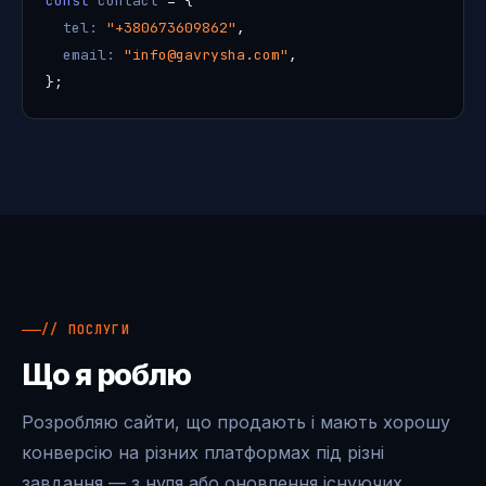
const
contact
= {
tel:
"+380673609862"
,
email:
"info@gavrysha.com"
,
};
// ПОСЛУГИ
Що я роблю
Розробляю сайти, що продають і мають хорошу
конверсію на різних платформах під різні
завдання — з нуля або оновлення існуючих.