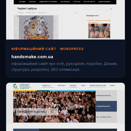
ІНФОРМАЦІЙНИЙ САЙТ · WORDPRESS
handsmake.com.ua
інфорамційний саййт про хобі, рукоділля, поробки. Дизайн,
структура, розробка, SEO оптимізація.