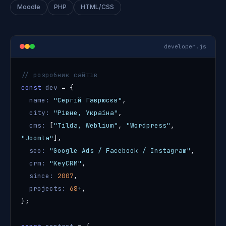
Moodle
PHP
HTML/CSS
developer.js
// розробник сайтів
const
dev
= {
name:
"Сергій Гаврюсєв"
,
city:
"Рівне, Україна"
,
cms:
[
"Tilda, Weblium"
,
"Wordpress"
,
"Joomla"
],
seo:
"Google Ads / Facebook / Instagram"
,
crm:
"KeyCRM"
,
since:
2007
,
projects:
68
+
,
};