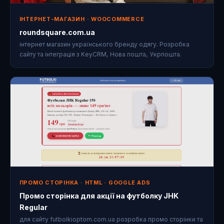
ІНТЕРНЕТ-МАГАЗИН · WOOCOMMERCE
roundsquare.com.ua
інтернет магазин українського бренду одягу. Розробка
сайту та інтеграція з KeyCRM, Нова пошта, Укрпошта.
ПРОМО СТОРІНКА · HTML · GOOGLE ADS
Промо сторінка для акції на футболку JHK
Regular
для сайту futbolkioptom.com.ua розробка промо сторінки та