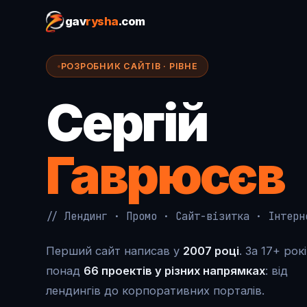
gav
rysha
.com
РОЗРОБНИК САЙТІВ · РІВНЕ
Сергій
Гаврюсєв
// Лендинг · Промо · Сайт-візитка · Інтерн
Перший сайт написав у
2007 році
. За 17+ рок
понад
66 проектів у різних напрямках
: від
лендингів до корпоративних порталів.