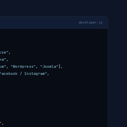
developer.js
сєв"
,
на"
,
um"
,
"Wordpress"
,
"Joomla"
],
Facebook / Instagram"
,
"
,