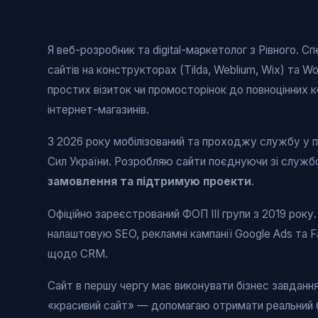
Я веб-розробник та digital-маркетолог з Рівного. С
сайтів на конструкторах (Tilda, Weblium, Wix) та W
простих візиток чи промосторінок до повноцінних 
інтернет-магазинів.
З 2026 року мобілізований та проходжу службу у п
Сил України. Розробляю сайти поєднуючи зі слу
замовлення та підтримую проекти
.
Офіційно зареєстрований ФОП ІІІ групи з 2019 року
налаштовую SEO, рекламні кампанії Google Ads та 
щодо CRM.
Сайт в першу чергу має виконувати бізнес завданн
«красивий сайт» — допомагаю отримати реальний б