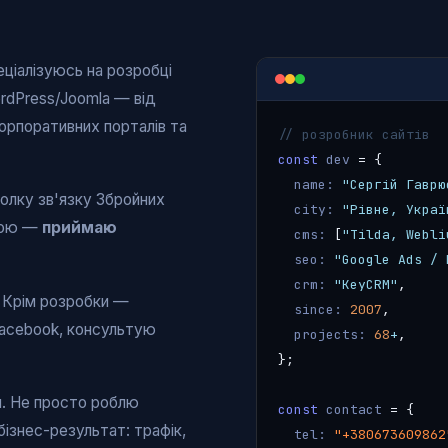
пеціалізуюсь на розробці
ordPress/Joomla — від
корпоративних порталів та
// розробник сайтів
const
dev
= {
name:
"Сергій Гаврю
олку зв'язку Збройних
city:
"Рівне, Украї
жбою —
приймаю
cms:
[
"Tilda, Webli
seo:
"Google Ads / 
crm:
"KeyCRM"
,
. Крім розробки —
since:
2007
,
Facebook, консультую
projects:
68
+
,
};
я. Не просто роблю
const
contact
= {
ізнес-результат: трафік,
tel:
"+380673609862