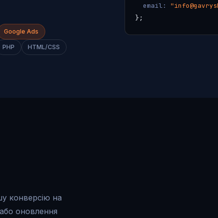
email:
"info@gavrys
};
Google Ads
PHP
HTML/CSS
шу конверсію на
 або оновлення