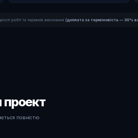
ності робіт та термінів виконання
(доплата за терміновість — 30% ва
 проект
ається повністю