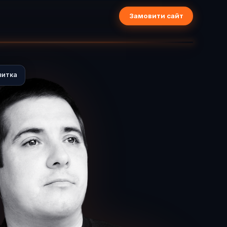
Замовити сайт
зитка